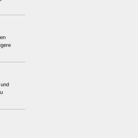
ten
igere
 und
zu