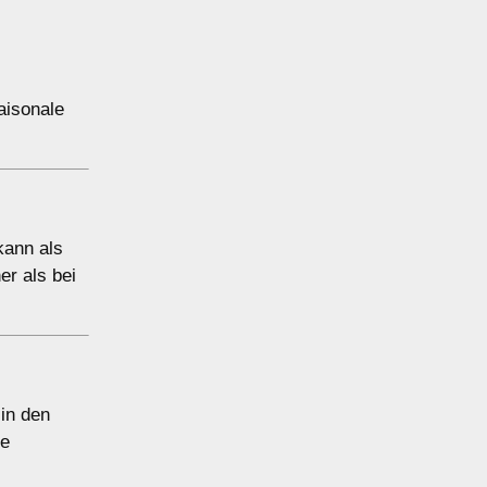
aisonale
kann als
er als bei
 in den
ie