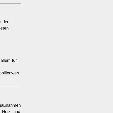
m den
osten
allem für
bilienwert
nzmaßnahmen
 Heiz- und