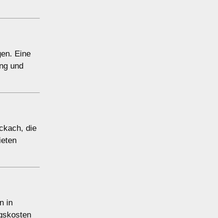
gen. Eine
ung und
ockach, die
ieten
n in
ngskosten