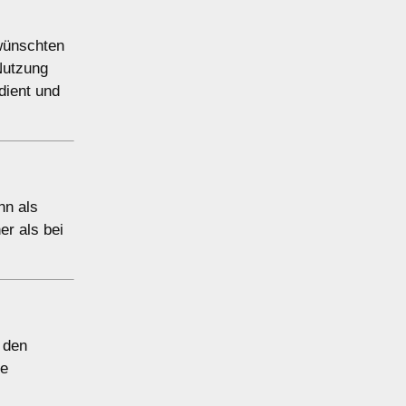
wünschten
Nutzung
dient und
nn als
er als bei
n den
ie