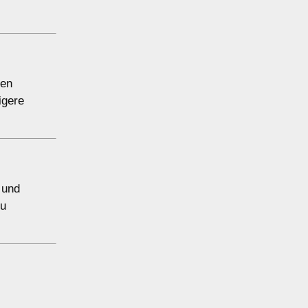
ten
igere
 und
zu