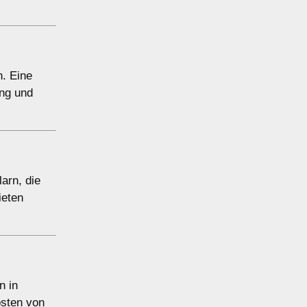
n. Eine
ung und
larn, die
ieten
n in
osten von