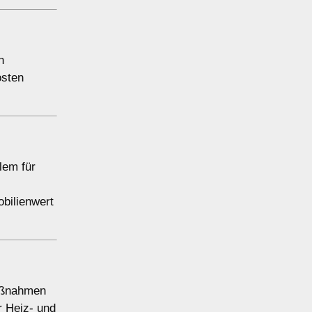
n
osten
lem für
bilienwert
maßnahmen
 Heiz- und