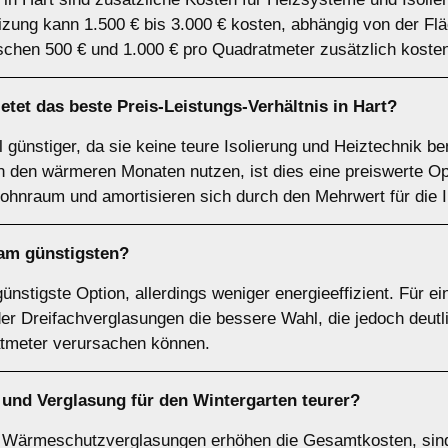
zung kann 1.500 € bis 3.000 € kosten, abhängig von der Flä
schen 500 € und 1.000 € pro Quadratmeter zusätzlich koste
etet das beste Preis-Leistungs-Verhältnis in Hart?
l günstiger, da sie keine teure Isolierung und Heiztechnik be
n den wärmeren Monaten nutzen, ist dies eine preiswerte O
ohnraum und amortisieren sich durch den Mehrwert für die 
 am günstigsten?
ünstigste Option, allerdings weniger energieeffizient. Für e
r Dreifachverglasungen die bessere Wahl, die jedoch deut
atmeter verursachen können.
g und Verglasung für den Wintergarten teurer?
d Wärmeschutzverglasungen erhöhen die Gesamtkosten, sin