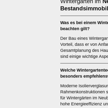
Wintergarten im
N
Bestandsimmobil
Was es bei einem
Wint
beachten gilt?
Der Bau eines Wintergar
Vorteil, dass er von Anfa
Gesamtplanung des Hause
sind einige wichtige Aspe
Welche Wintergartente
besonders empfehlens
Moderne Isoliervergla
Rahmenkonstruktionen s
für Wintergärten im Neu
hohe Energieeffizienz u