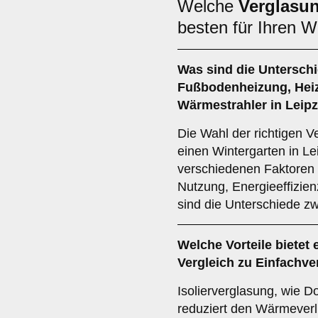
Welche
Verglasu
besten für Ihren W
Was sind die Untersch
Fußbodenheizung
,
Hei
Wärmestrahler
in Leip
Die Wahl der richtigen V
einen Wintergarten in L
verschiedenen Faktoren 
Nutzung, Energieeffizie
sind die Unterschiede z
Welche Vorteile bietet 
Vergleich zu Einfachv
Isolierverglasung, wie D
reduziert den Wärmeverlu