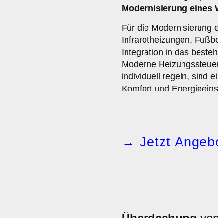
Modernisierung eines 
Für die Modernisierung 
Infrarotheizungen, Fußb
Integration in das best
Moderne Heizungssteuer
individuell regeln, sind 
Komfort und Energieeins
→ Jetzt Angebo
Überdachung
von