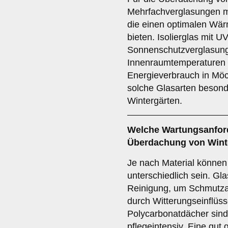
Mehrfachverglasungen mi
die einen optimalen Wä
bieten. Isolierglas mit U
Sonnenschutzverglasung 
Innenraumtemperaturen 
Energieverbrauch in Mö
solche Glasarten beson
Wintergärten.
Welche
Wartungsanfor
Überdachung von Wint
Je nach Material könne
unterschiedlich sein. Gl
Reinigung, um Schmutza
durch Witterungseinflüs
Polycarbonatdächer sind 
pflegeintensiv. Eine gu