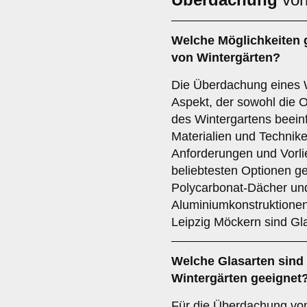
Welche Möglichkeiten g
von Wintergärten?
Die Überdachung eines Wi
Aspekt, der sowohl die Op
des Wintergartens beeinf
Materialien und Technike
Anforderungen und Vorli
beliebtesten Optionen g
Polycarbonat-Dächer und 
Aluminiumkonstruktionen
Leipzig Möckern sind Gl
Welche
Glasarten
sind 
Wintergärten geeignet
Für die Überdachung von