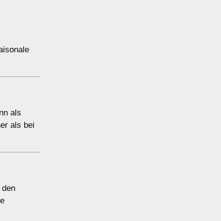
aisonale
nn als
er als bei
n den
ie