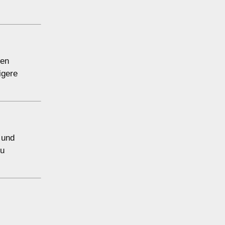
ten
igere
 und
zu