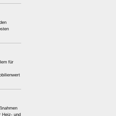
 den
osten
llem für
bilienwert
maßnahmen
 Heiz- und