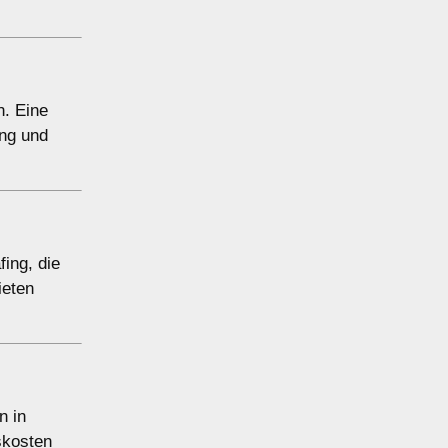
n. Eine
ung und
fing, die
ieten
n in
skosten