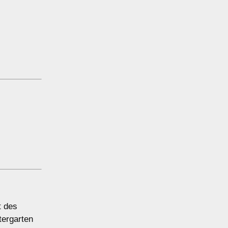
t des
tergarten