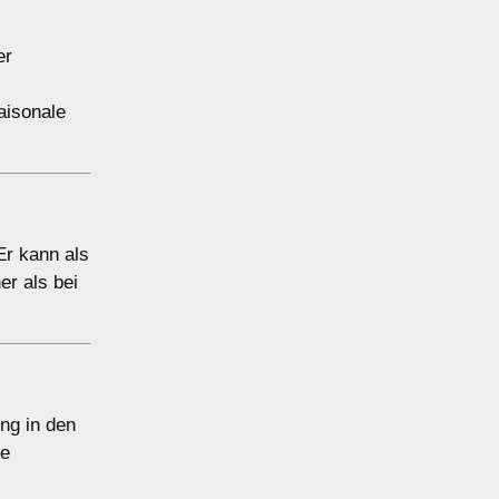
er
aisonale
Er kann als
er als bei
ung in den
ie