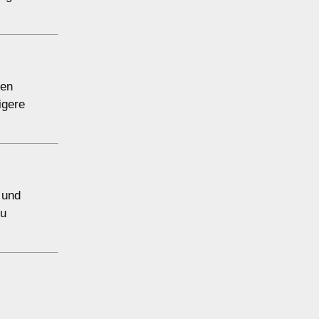
ten
igere
 und
zu