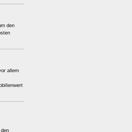
 um den
osten
vor allem
bilienwert
 den