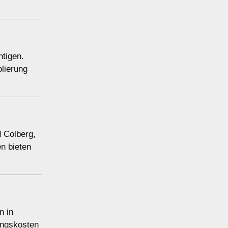
htigen.
lierung
d Colberg,
n bieten
n in
ungskosten