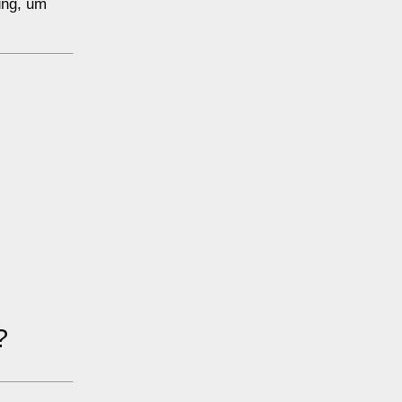
ung, um
?